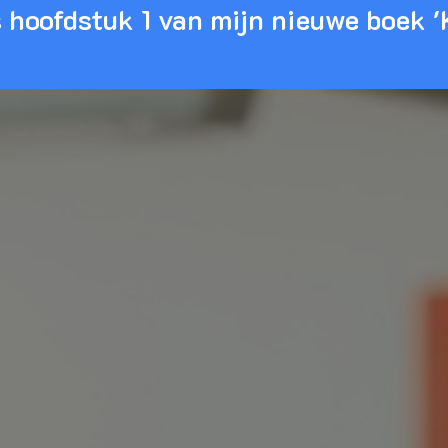
 hoofdstuk 1 van mijn nieuwe boek 