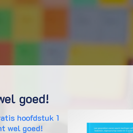
wel goed!
atis hoofdstuk 1
t wel goed!