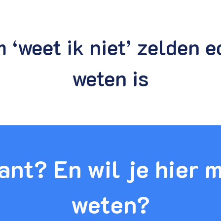
‘weet ik niet’ zelden e
weten is
ant? En wil je hier 
weten?