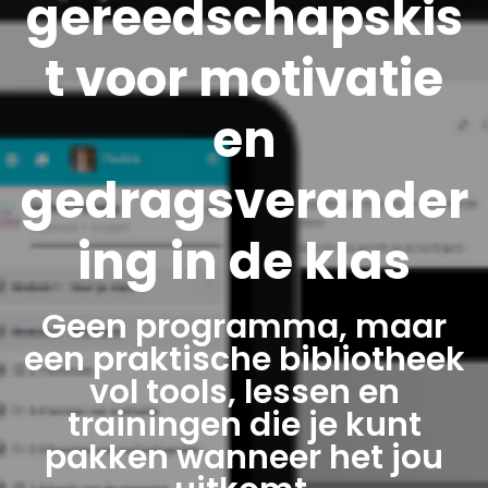
gereedschapskis
t voor motivatie
en
gedragsverander
ing in de klas
Geen programma, maar
een praktische bibliotheek
vol tools, lessen en
trainingen die je kunt
pakken wanneer het jou