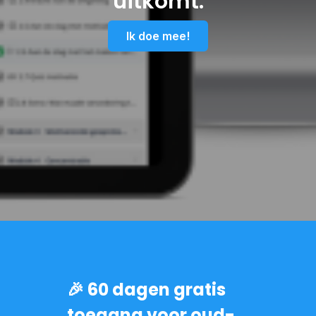
uitkomt.
Ik doe mee!
🎉 60 dagen gratis
toegang voor oud-