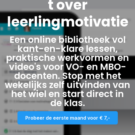
t over
leerlingmotivatie
Een online bibliotheek vol
kant-en-klare lessen,
praktische werkvormen en
video's voor VO- en MBO-
docenten. Stop met het
wekelijks zelf uitvinden van
het wiel en start direct in
de klas.
Probeer de eerste maand voor € 7,-