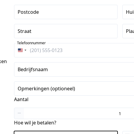
Postcode
Hu
Straat
Pla
Telefoonnummer
Verenigde
Staten
ken
+1
Bedrijfsnaam
Opmerkingen (optioneel)
Aantal
Hoe wil je betalen?