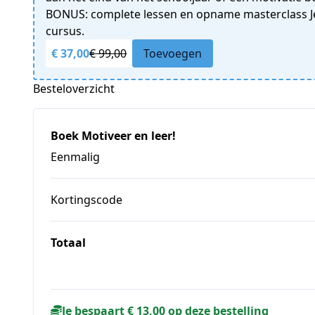
BONUS: complete lessen en opname masterclass J
cursus.
€ 37,00
€ 99,00
Toevoegen
Besteloverzicht
Boek Motiveer en leer!
Eenmalig
Kortingscode
Totaal
Je bespaart € 13,00 op deze bestelling